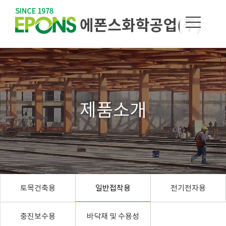
MEN
제품소개
토목건축용
일반접착용
전기전자용
충진보수용
바닥재 및 수용성