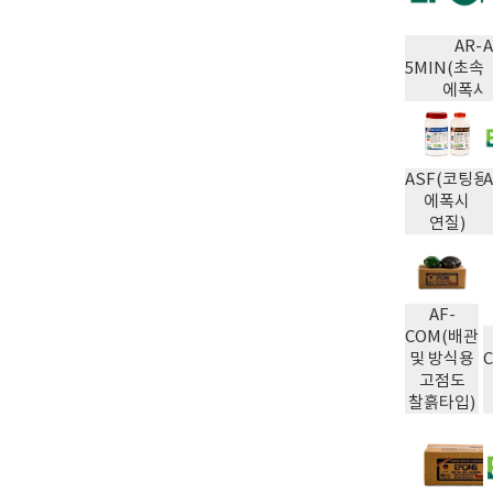
AR-
5MIN(초
에폭시
ASF(코팅용
에폭시
연질)
AF-
COM(배관
및 방식용
고점도
찰흙타입)